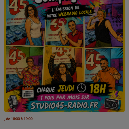
L'ÉNERGIE DES 9 ÉTOILES
MIXTAPE ADDICT RADIO SHOW
"SI ON CHANTAIT", L'ÉMISSION
SONS 2 DARONS
La Radio
EQUIPE
PODCASTS
INTERVIEW
Musique
, de 18:00 à 19:00
TITRES DIFFUSÉS