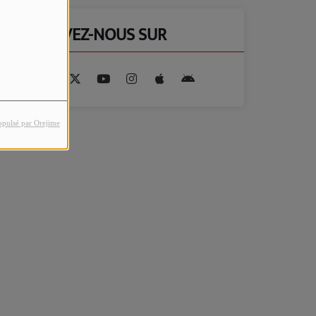
RETROUVEZ-NOUS SUR
opulsé par Orejime