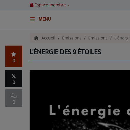
Espace membre
MENU
ACCUEIL
Accueil
Emissions
Emissions
L'énergi
L'ÉNERGIE DES 9 ÉTOILES
Emissions
0
BENJI & COMPAGNIE
GIEN, SA FABULEUSE HISTOIRE
0
GRAFFITI CINÉMA
0
LES ASSOCIÉS DU JOUR
LA CHRONIQUE ENVIRONNEMENTALE
LA CHRONIQUE MUSICALE