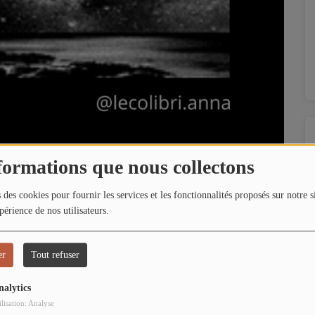
formations que nous collectons
 des cookies pour fournir les services et les fonctionnalités proposés sur notre s
périence de nos utilisateurs.
er
Tout refuser
i
vous emmène à la découverte des cycles énergétiques qui
nalytics
ilisation: Analyse
niverselles,
L’Énergie