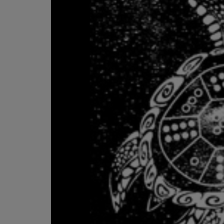
L'ÉNERGIE DES 9 ÉTOILES
MIXTAPE ADDICT RADIO SHOW
"SI ON CHANTAIT", L'ÉMISSION
SONS 2 DARONS
La Radio
EQUIPE
PODCASTS
INTERVIEW
Musique