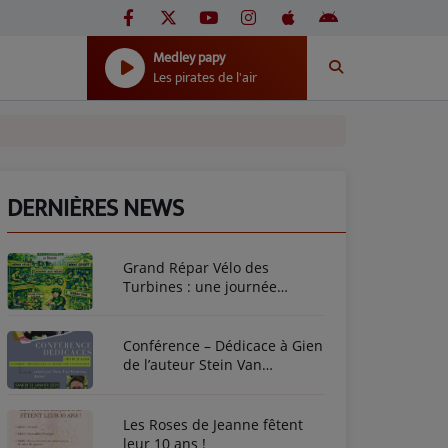
Medley papy
Les pirates de l'air
DERNIÈRES NEWS
Grand Répar Vélo des
Turbines : une journée
dédiée au vélo à Briare !
Conférence – Dédicace à Gien
de l’auteur Stein Van
Oosteren
Les Roses de Jeanne fêtent
leur 10 ans !