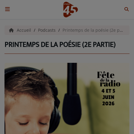
ACCUEIL
Accueil
Podcasts
Printemps de la poésie (2e partie)
PRINTEMPS DE LA POÉSIE (2E PARTIE)
Emissions
BENJI & COMPAGNIE
GIEN, SA FABULEUSE HISTOIRE
GRAFFITI CINÉMA
LES ASSOCIÉS DU JOUR
LA CHRONIQUE ENVIRONNEMENTALE
LA CHRONIQUE MUSICALE