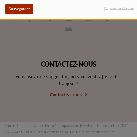
ARTISTES
Propulsé par Orejime
Sauvegarder
TOP 10
Participez
ADHÉREZ À STUDIO 45 !
CONTACTEZ-NOUS
DÉDICACES
Vous avez une suggestion, ou vous voulez juste dire
Contact
bonjour ?
Contactez-nous
Se connecter
Studio 45 - association déclarée apparue au JOAFE du 12 novembre 2024 -
RNA W451009205 - Tout droit réservé
Politique de confidentialité