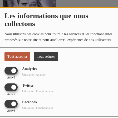
L'ÉNERGIE DES 9 ÉTOILES
MIXTAPE ADDICT RADIO SHOW
Les informations que nous
collectons
"SI ON CHANTAIT", L'ÉMISSION
SONS 2 DARONS
Nous utilisons des cookies pour fournir les services et les fonctionnalités
proposés sur notre site et pour améliorer l'expérience de nos utilisateurs.
Avoriaz
La Radio
Tout accepter
Tout refuser
EQUIPE
Analytics
PODCASTS
Utilisation: Analyse
Activé
INTERVIEW
Twitter
Utilisation: Fonctionnalité
Activé
Musique
Facebook
Utilisation: Fonctionnalité
TITRES DIFFUSÉS
Activé