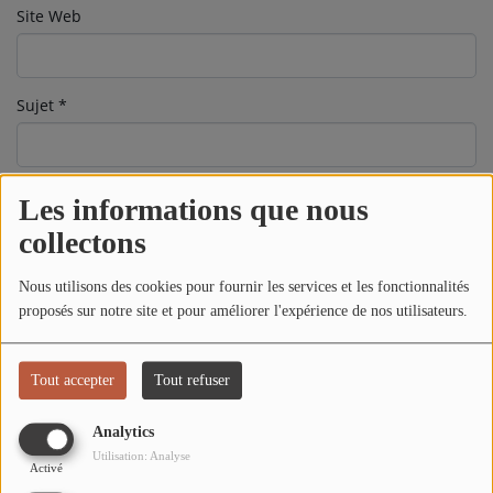
L'ÉNERGIE DES 9 ÉTOILES
Site Web
MIXTAPE ADDICT RADIO SHOW
"SI ON CHANTAIT", L'ÉMISSION
Sujet
*
SONS 2 DARONS
Message
*
Les informations que nous
La Radio
collectons
EQUIPE
Nous utilisons des cookies pour fournir les services et les fonctionnalités
PODCASTS
proposés sur notre site et pour améliorer l'expérience de nos utilisateurs.
INTERVIEW
Tout accepter
Tout refuser
Musique
Analytics
Utilisation: Analyse
TITRES DIFFUSÉS
Activé