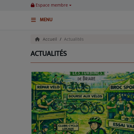
Espace membre
MENU
ACCUEIL
Accueil
Actualités
ACTUALITÉS
Emissions
BENJI & COMPAGNIE
GIEN, SA FABULEUSE HISTOIRE
GRAFFITI CINÉMA
LES ASSOCIÉS DU JOUR
LA CHRONIQUE ENVIRONNEMENTALE
LA CHRONIQUE MUSICALE