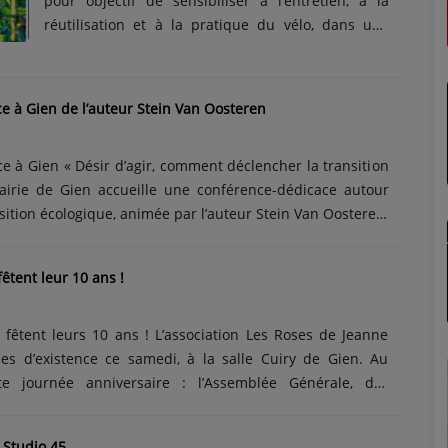
pour objectif de sensibiliser à l’entretien, à la
réutilisation et à la pratique du vélo, dans une
ambiance chaleureuse et familiale. Au programme
: Ateliers de réparation pour apprendre à
entretenir et remettre en état votre vélo Bourse
e à Gien de l’auteur Stein Van Oosteren
aux vélos pour acheter ou vendre à petits prix
Animations cyclo pour les enfants E...
e à Gien « Désir d’agir, comment déclencher la transition
rairie de Gien accueille une conférence-dédicace autour
sition écologique, animée par l’auteur Stein Van Oosteren.
026À partir de 16h30Librairie de Gien – 14 quai Joffre,
rs son ouvrage « Désir d’agir, comment déclencher la
êtent leur 10 ans !
e », Stein Van Oosteren propose des pistes concrètes pour
her le passage à l’action face aux......
fêtent leurs 10 ans ! L’association Les Roses de Jeanne
es d’existence ce samedi, à la salle Cuiry de Gien. Au
nniversaire : l’Assemblée Générale, des
osition photo, et pour clôturer
cle humoristique et musical avec Les Pirates de l’Air. Un
 Studio 45