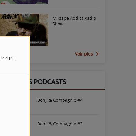
Mixtape Addict Radio
Show
Voir plus
ite et pour
DERNIERS PODCASTS
Benji & Compagnie #4
Benji & Compagnie #3