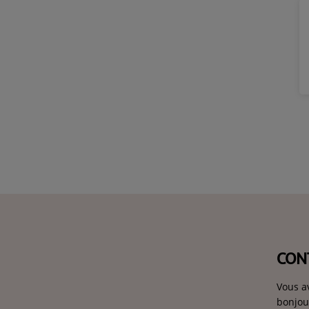
s encore seront au rendez-vous......
CON
Vous a
bonjou