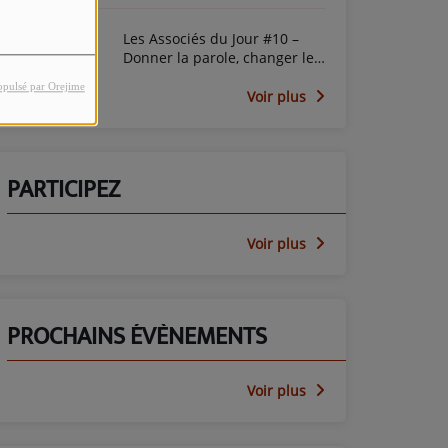
Les Associés du Jour #10 –
Donner la parole, changer le
regard avec le PEP45
opulsé par Orejime
Voir plus
PARTICIPEZ
Voir plus
PROCHAINS ÉVÈNEMENTS
Voir plus