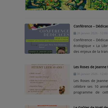
L'ÉNERGIE DES 9 ÉTOILES
MIXTAPE ADDICT RADIO SHOW
Conférence – Dédicac
"SI ON CHANTAIT", L'ÉMISSION
26 janvier 2026 - 12:09
SONS 2 DARONS
Conférence – Dédicac
écologique » La Lib
des enjeux de la tran
La Radio
Samedi 31 janvier 2
45500 Gien À trave
EQUIPE
Les Roses de Jeanne f
transition écologiqu
PODCASTS
06 janvier 2026 - 12:43
comprendre et enclenc
Les Roses de Jeanne 
INTERVIEW
célèbre ses 10 anné
programme de cette journée a
rencontres avec les intervenants, une exp
Musique
l’événement, un specta
Le Goûter de Noël de