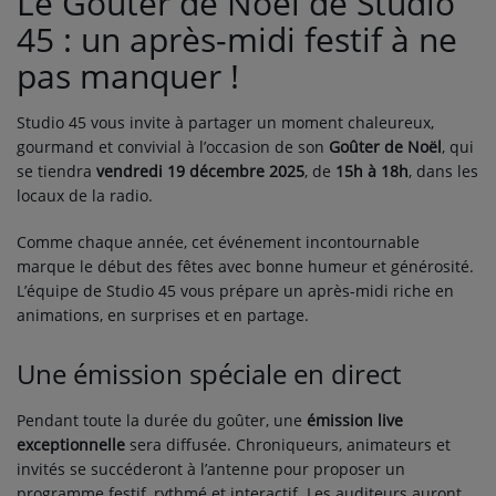
Le Goûter de Noël de Studio
ARTISTES
45 : un après-midi festif à ne
pas manquer !
TOP 10
Studio 45 vous invite à partager un moment chaleureux,
Participez
gourmand et convivial à l’occasion de son
Goûter de Noël
, qui
se tiendra
vendredi 19 décembre 2025
, de
15h à 18h
, dans les
ADHÉREZ À STUDIO 45 !
locaux de la radio.
DÉDICACES
Comme chaque année, cet événement incontournable
marque le début des fêtes avec bonne humeur et générosité.
L’équipe de Studio 45 vous prépare un après-midi riche en
Contact
animations, en surprises et en partage.
Une émission spéciale en direct
Se connecter
Pendant toute la durée du goûter, une
émission live
exceptionnelle
sera diffusée. Chroniqueurs, animateurs et
invités se succéderont à l’antenne pour proposer un
programme festif, rythmé et interactif. Les auditeurs auront