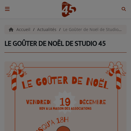
ACCUEIL
Accueil
Actualités
Le Goûter de Noël de Studio 45
LE GOÛTER DE NOËL DE STUDIO 45
Emissions
BENJI & COMPAGNIE
GIEN, SA FABULEUSE HISTOIRE
GRAFFITI CINÉMA
LES ASSOCIÉS DU JOUR
LA CHRONIQUE ENVIRONNEMENTALE
LA CHRONIQUE MUSICALE