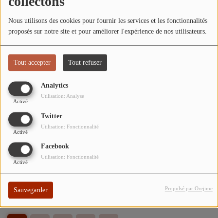
collectons
ARTISTES
Nous utilisons des cookies pour fournir les services et les fonctionnalités
TOP 10
proposés sur notre site et pour améliorer l'expérience de nos utilisateurs.
La Chronique Environnementale
Participez
Tout accepter
Tout refuser
ADHÉREZ À STUDIO 45 !
Analytics
Utilisation: Analyse
DÉDICACES
Activé
Printemps de la poésie (2e partie)
Twitter
Utilisation: Fonctionnalité
Contact
Activé
Facebook
Émission spéciale en direct de Studio 45 à
Utilisation: Fonctionnalité
Activé
Se connecter
la Guinguette Giennoise pour la Fête de la
Radio
Propulsé par Orejime
Sauvegarder