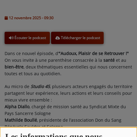
L'ÉNERGIE DES 9 ÉTOILES
MIXTAPE ADDICT RADIO SHOW
12 novembre 2025 - 09:30
"SI ON CHANTAIT", L'ÉMISSION
Télécharger le podcast
Écouter le podcast
SONS 2 DARONS
Dans ce nouvel épisode, d’
"
Audoux, Plaisir de se Retrouver !"
La Radio
On vous invite à une parenthèse consacrée à la
santé
et au
bien-être
, deux thématiques essentielles qui nous concernent
EQUIPE
toutes et tous au quotidien.
PODCASTS
Au micro de
Studio 45
, plusieurs acteurs engagés du territoire
partagent leur expérience, leurs actions et leurs conseils pour
INTERVIEW
mieux vivre ensemble :
Alpha Diallo
, chargé de mission santé au Syndicat Mixte du
Pays Sancerre Sologne
Musique
Mathilde Boullé
, présidente de l’association Don du Sang
Bénévole Sauldre et Sologne
TITRES DIFFUSÉS
Jean-Yves Debarre
, médecin retraité et élu local impliqué
Les informations que nous