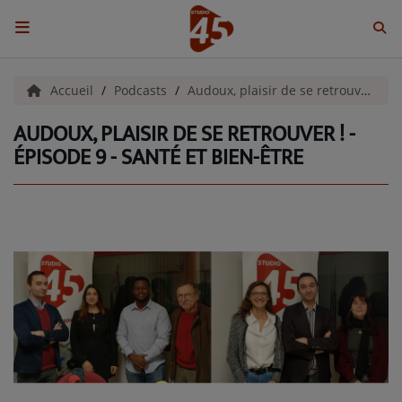
ACCUEIL
Accueil
Podcasts
Audoux, plaisir de se retrouver !
AUDOUX, PLAISIR DE SE RETROUVER ! -
Emissions
ÉPISODE 9 - SANTÉ ET BIEN-ÊTRE
BENJI & COMPAGNIE
GIEN, SA FABULEUSE HISTOIRE
GRAFFITI CINÉMA
LES ASSOCIÉS DU JOUR
LA CHRONIQUE ENVIRONNEMENTALE
LA CHRONIQUE MUSICALE