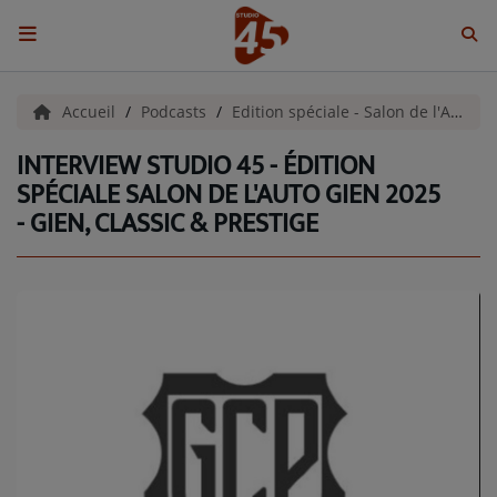
ACCUEIL
Accueil
Podcasts
Edition spéciale - Salon de l'Auto Gien 2025
INTERVIEW STUDIO 45 - ÉDITION
Emissions
SPÉCIALE SALON DE L'AUTO GIEN 2025
- GIEN, CLASSIC & PRESTIGE
BENJI & COMPAGNIE
GIEN, SA FABULEUSE HISTOIRE
GRAFFITI CINÉMA
LES ASSOCIÉS DU JOUR
LA CHRONIQUE ENVIRONNEMENTALE
LA CHRONIQUE MUSICALE