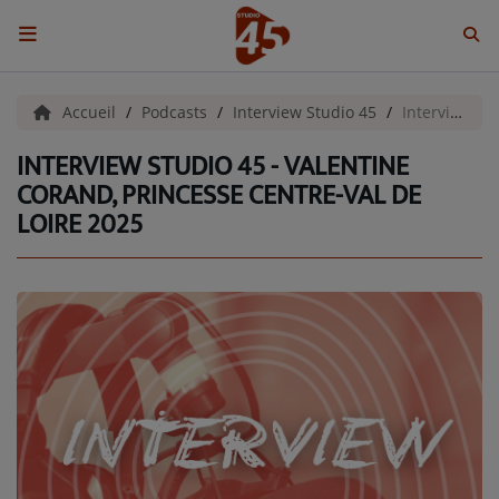
ACCUEIL
Accueil
Podcasts
Interview Studio 45
Interview Studio 45 - Valentine Corand, Princesse Centre-Val de Loire 2025
INTERVIEW STUDIO 45 - VALENTINE
Emissions
CORAND, PRINCESSE CENTRE-VAL DE
LOIRE 2025
BENJI & COMPAGNIE
GIEN, SA FABULEUSE HISTOIRE
GRAFFITI CINÉMA
LES ASSOCIÉS DU JOUR
LA CHRONIQUE ENVIRONNEMENTALE
LA CHRONIQUE MUSICALE