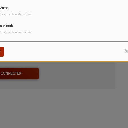
witter
ilisation: Fonctionnalité
acebook
ilisation: Fonctionnalité
Pr
r
our commenter cet article
 CONNECTER