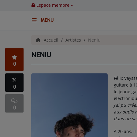
Espace membre
MENU
ACCUEIL
Accueil
Artistes
Neniu
NENIU
Emissions
0
BENJI & COMPAGNIE
Félix Vayss
GIEN, SA FABULEUSE HISTOIRE
guitare à 1
0
le jeune g
GRAFFITI CINÉMA
électroniqu
J’ai pu cré
0
LES ASSOCIÉS DU JOUR
aux outils 
dans un sac
LA CHRONIQUE ENVIRONNEMENTALE
À 20 ans, 
LA CHRONIQUE MUSICALE