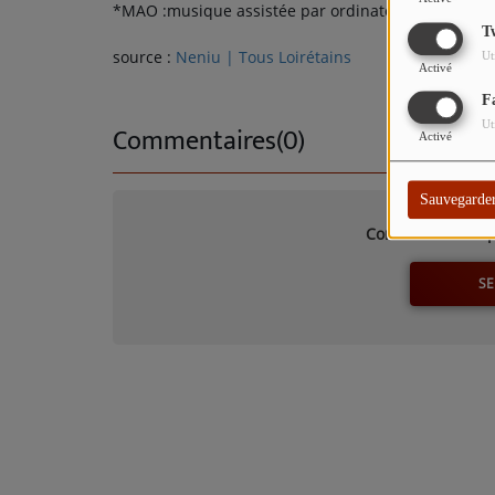
TITRES DIFFUSÉS
*MAO :musique assistée par ordinateur
T
ARTISTES
source :
Neniu | Tous Loirétains
Ut
Activé
TOP 10
F
Ut
Commentaires(0)
Activé
Participez
Sauvegarde
ADHÉREZ À STUDIO 45 !
Connectez-vous p
DÉDICACES
SE
Contact