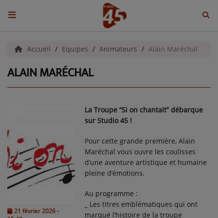
ACCUEIL
Accueil
Equipes
Animateurs
Alain Maréchal
ALAIN MARÉCHAL
Emissions
BENJI & COMPAGNIE
La Troupe “Si on chantait” débarque
GIEN, SA FABULEUSE HISTOIRE
sur Studio 45 !
GRAFFITI CINÉMA
Pour cette grande première, Alain
Maréchal vous ouvre les coulisses
LES ASSOCIÉS DU JOUR
d’une aventure artistique et humaine
pleine d’émotions.
LA CHRONIQUE ENVIRONNEMENTALE
Au programme :
LA CHRONIQUE MUSICALE
_ Les titres emblématiques qui ont
21 février 2026 -
marqué l’histoire de la troupe