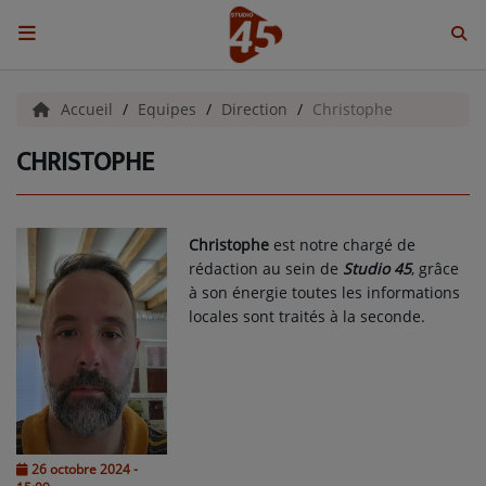
ACCUEIL
Accueil
Equipes
Direction
Christophe
CHRISTOPHE
Emissions
BENJI & COMPAGNIE
Christophe
est notre chargé de
GIEN, SA FABULEUSE HISTOIRE
rédaction au sein de
Studio 45
, grâce
à son énergie toutes les informations
GRAFFITI CINÉMA
locales sont traités à la seconde.
LES ASSOCIÉS DU JOUR
LA CHRONIQUE ENVIRONNEMENTALE
LA CHRONIQUE MUSICALE
26 octobre 2024 -