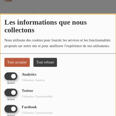
15:09
L'ÉNERGIE DES 9 ÉTOILES
MIXTAPE ADDICT RADIO SHOW
Commentaires(0)
Les informations que nous
"SI ON CHANTAIT", L'ÉMISSION
collectons
SONS 2 DARONS
Connectez-vous pour commenter cet article
Nous utilisons des cookies pour fournir les services et les fonctionnalités
proposés sur notre site et pour améliorer l'expérience de nos utilisateurs.
SE CONNECTER
La Radio
EQUIPE
Tout accepter
Tout refuser
PODCASTS
Analytics
Utilisation: Analyse
INTERVIEW
Activé
Twitter
Utilisation: Fonctionnalité
Musique
Activé
Facebook
TITRES DIFFUSÉS
Utilisation: Fonctionnalité
Activé