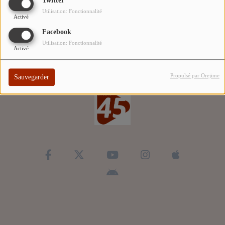
Twitter
ARTISTES
Utilisation: Fonctionnalité
Activé
TOP 10
Facebook
Utilisation: Fonctionnalité
Activé
Participez
Propulsé par Orejime
Sauvegarder
ADHÉREZ À STUDIO 45 !
DÉDICACES
Contact
Se connecter