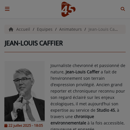
ACCUEIL
Accueil
Equipes
Animateurs
Jean-Louis Caffier
JEAN-LOUIS CAFFIER
Emissions
BENJI & COMPAGNIE
Journaliste chevronné et passionné de
GIEN, SA FABULEUSE HISTOIRE
nature,
Jean-Louis Caffier
a fait de
l’environnement son terrain
GRAFFITI CINÉMA
d’expression privilégié. Ancien grand
reporter et chroniqueur reconnu pour
LES ASSOCIÉS DU JOUR
son regard éclairé sur les enjeux
écologiques, il met aujourd’hui son
LA CHRONIQUE ENVIRONNEMENTALE
expertise au service de
Studio 45
, à
travers une
chronique
LA CHRONIQUE MUSICALE
environnementale
à la fois accessible,
22 juillet 2025 - 18:05
rigoureuse et engagée.