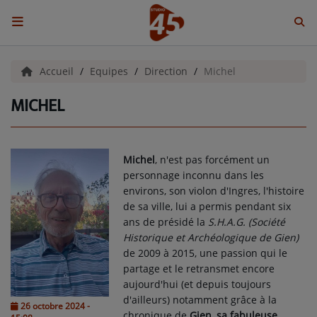
ACCUEIL
Accueil
Equipes
Direction
Michel
MICHEL
Emissions
BENJI & COMPAGNIE
Michel
, n'est pas forcément un
GIEN, SA FABULEUSE HISTOIRE
personnage inconnu dans les
environs, son violon d'Ingres, l'histoire
GRAFFITI CINÉMA
de sa ville, lui a permis pendant six
ans de présidé la
S.H.A.G. (Société
LES ASSOCIÉS DU JOUR
Historique et Archéologique de Gien)
de 2009 à 2015, une passion qui le
LA CHRONIQUE ENVIRONNEMENTALE
partage et le retransmet encore
aujourd'hui (et depuis toujours
LA CHRONIQUE MUSICALE
d'ailleurs) notamment grâce à la
26 octobre 2024 -
chronique de
Gien,
sa fabuleuse