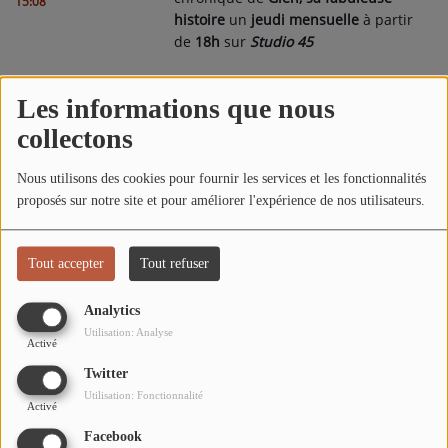
15:08
L'ÉNERGIE DES 9 ÉTOILES
histoire
un
jeudi mensuelle
à partir
de
18h
sur
Studio 45
MIXTAPE ADDICT RADIO SHOW
"SI ON CHANTAIT", L'ÉMISSION
Commentaires(0)
Les informations que nous
SONS 2 DARONS
collectons
Nous utilisons des cookies pour fournir les services et les fonctionnalités
Connectez-vous pour commenter cet article
La Radio
proposés sur notre site et pour améliorer l'expérience de nos utilisateurs.
EQUIPE
SE CONNECTER
Tout accepter
Tout refuser
PODCASTS
Analytics
INTERVIEW
Utilisation: Analyse
Activé
Twitter
Musique
Utilisation: Fonctionnalité
Activé
TITRES DIFFUSÉS
Facebook