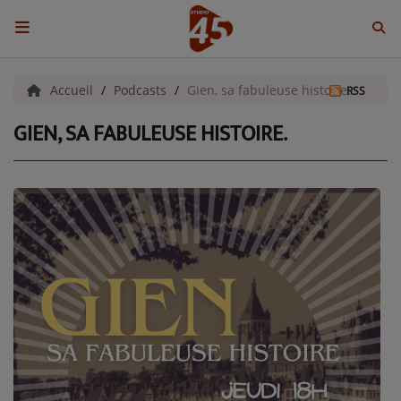
ACCUEIL
Accueil
Podcasts
Gien, sa fabuleuse histoire.
RSS
GIEN, SA FABULEUSE HISTOIRE.
Emissions
BENJI & COMPAGNIE
GIEN, SA FABULEUSE HISTOIRE
GRAFFITI CINÉMA
LES ASSOCIÉS DU JOUR
LA CHRONIQUE ENVIRONNEMENTALE
LA CHRONIQUE MUSICALE