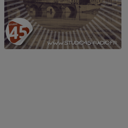
L'ÉNERGIE DES 9 ÉTOILES
MIXTAPE ADDICT RADIO SHOW
"SI ON CHANTAIT", L'ÉMISSION
SONS 2 DARONS
La Radio
EQUIPE
PODCASTS
INTERVIEW
Musique
TITRES DIFFUSÉS