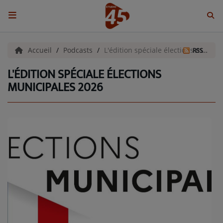
ACCUEIL
Accueil
Podcasts
L'édition spéciale élections municipales 2026
RSS
L'ÉDITION SPÉCIALE ÉLECTIONS
Emissions
MUNICIPALES 2026
BENJI & COMPAGNIE
GIEN, SA FABULEUSE HISTOIRE
GRAFFITI CINÉMA
LES ASSOCIÉS DU JOUR
LA CHRONIQUE ENVIRONNEMENTALE
LA CHRONIQUE MUSICALE