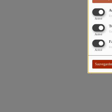
A
Ut
Activé
T
Ut
Activé
F
Ut
Activé
Sauvegarde