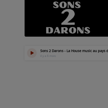
L'ÉNERGIE DES 9 ÉTOILES
MIXTAPE ADDICT RADIO SHOW
"SI ON CHANTAIT", L'ÉMISSION
SONS 2 DARONS
Sons 2 Darons - La House music au pays 
La Radio
il y a 6 mois
EQUIPE
PODCASTS
INTERVIEW
Musique