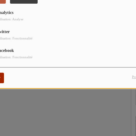
nalytics
ilisation: Analyse
witter
ilisation: Fonctionnalité
acebook
ilisation: Fonctionnalité
Pr
r