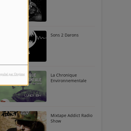
Sons 2 Darons
La Chronique
opulsé par Orejime
Environnementale
Mixtape Addict Radio
Show