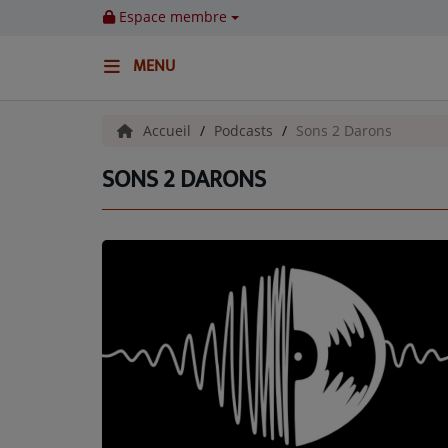
Espace membre
MENU
ACCUEIL
Accueil
Podcasts
Sons 2 Darons
SONS 2 DARONS
Emissions
BENJI & COMPAGNIE
GIEN, SA FABULEUSE HISTOIRE
GRAFFITI CINÉMA
LES ASSOCIÉS DU JOUR
LA CHRONIQUE ENVIRONNEMENTALE
LA CHRONIQUE MUSICALE