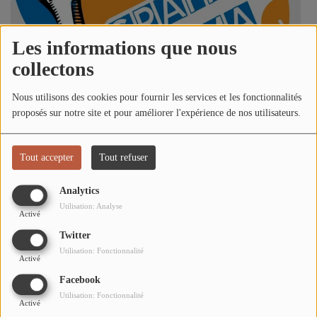
L'ÉNERGIE DES 9 ÉTOILES
MIXTAPE ADDICT RADIO SHOW
Les informations que nous
"SI ON CHANTAIT", L'ÉMISSION
collectons
SONS 2 DARONS
Nous utilisons des cookies pour fournir les services et les fonctionnalités
proposés sur notre site et pour améliorer l'expérience de nos utilisateurs.
https://open.spotify.com/show/23mPO5zylio34YsLgobpK
La Radio
Tout accepter
Tout refuser
EQUIPE
Analytics
PODCASTS
Utilisation: Analyse
Activé
INTERVIEW
Twitter
Utilisation: Fonctionnalité
Activé
Musique
Facebook
Utilisation: Fonctionnalité
TITRES DIFFUSÉS
Activé