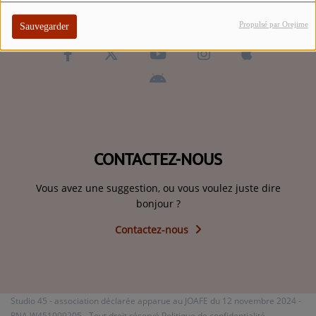
ARTISTES
Propulsé par Orejime
Sauvegarder
TOP 10
Participez
ADHÉREZ À STUDIO 45 !
DÉDICACES
CONTACTEZ-NOUS
Vous avez une suggestion, ou vous voulez juste dire
Contact
bonjour ?
Contactez-nous
Se connecter
Studio 45 - association déclarée apparue au JOAFE du 12 novembre 2024 -
RNA W451009205 - Tout droit réservé
Politique de confidentialité